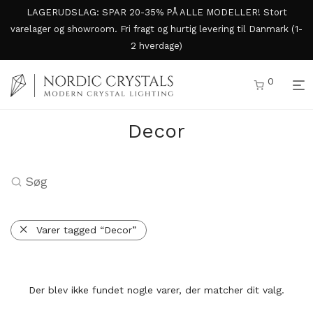
LAGERUDSLAG: SPAR 20-35% PÅ ALLE MODELLER! Stort
varelager og showroom. Fri fragt og hurtig levering til Danmark (1-
2 hverdage)
0
Decor
Søg
Varer tagged “Decor”
Der blev ikke fundet nogle varer, der matcher dit valg.