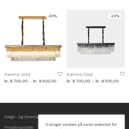
til
pris
pris
kr. 10.700,00
var:
er:
kr. 2.900,00.
kr. 2.2
-
20
%
-
20
%
Kamma Gold
Kamma Clear
Prisinterval:
Prisin
kr.
8.700,00
–
kr.
9.500,00
kr.
8.700,00
–
kr.
9.500,00
kr. 8.700,00
kr. 8
til
til
kr. 9.500,00
kr. 9
Salgs- og leveringsbetingelser
Vi bruger cookies på vores websted for
Privatlivspolitik