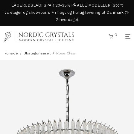
LAGERUDSLAG: SPAR 20-35% PÅ ALLE MODELLER! Stort
varelager og showroom. Fri fragt og hurtig levering til Danmark (1-
2 hverdage)
0
Forside
/
Ukategoriseret
/
Rose Clear