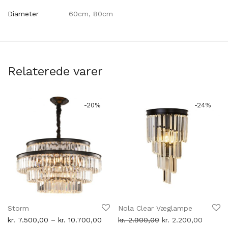
Diameter
60cm, 80cm
Relaterede varer
-
20
%
-
24
%
Storm
Nola Clear Væglampe
Prisinterval:
Den
Den
kr.
7.500,00
–
kr.
10.700,00
kr.
2.900,00
kr.
2.200,00
kr. 7.500,00
oprindelige
aktuell