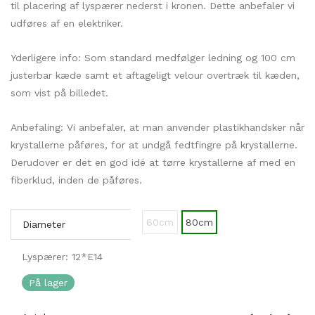
til placering af lyspærer nederst i kronen. Dette anbefaler vi
udføres af en elektriker.
Yderligere info: Som standard medfølger ledning og 100 cm
justerbar kæde samt et aftageligt velour overtræk til kæden,
som vist på billedet.
Anbefaling: Vi anbefaler, at man anvender plastikhandsker når
krystallerne påføres, for at undgå fedtfingre på krystallerne.
Derudover er det en god idé at tørre krystallerne af med en
fiberklud, inden de påføres.
60cm
80cm
Diameter
Lyspærer: 12*E14
På lager