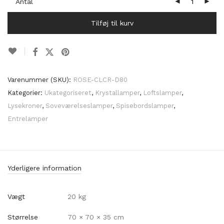
Antal
Tilføj til kurv
Varenummer (SKU):
ROSE-CLCR-D80
Kategorier:
Ukategoriseret
,
Krystallamper
,
Loftslamper
,
Lysekroner
,
Soveværelseslamper
,
Spisebordslamper
,
Entrelamper
Yderligere information
Vægt
20 kg
Størrelse
70 × 70 × 35 cm