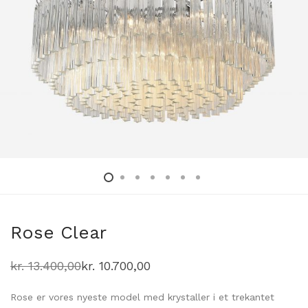
Rose Clear
kr.
13.400,00
kr.
10.700,00
Den
Den
oprindelige
aktuelle
pris
pris
Rose er vores nyeste model med krystaller i et trekantet
var:
er: