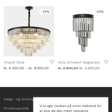
oprindelige
aktuelle
var:
er:
pris
pris
kr. 13.400,00.
kr. 10
var:
er:
kr. 2.900,00.
kr. 2.300,00.
-
35
%
-
24
%
Chandi Clear
Nola Smoked Væglampe
Prisinterval:
Den
Den
kr.
6.300,00
–
kr.
15.100,00
kr.
2.900,00
kr.
2.200,00
kr. 6.300,00
oprindelige
aktuell
til
pris
pris
kr. 15.100,00
var:
er:
kr. 2.900,00.
kr. 2.2
Salgs- og leveringsbetingelser
Vi bruger cookies på vores websted for
Privatlivspolitik
at give dig den mest relevante