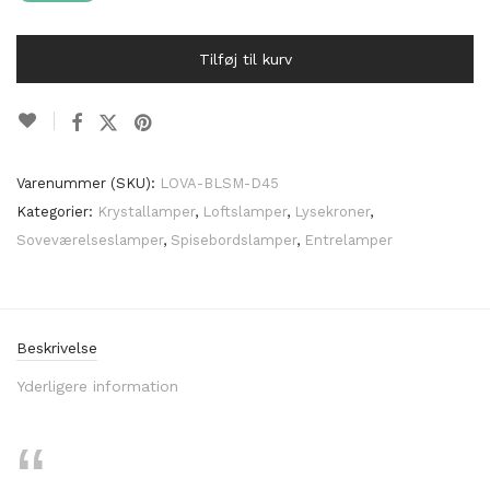
Tilføj til kurv
Varenummer (SKU):
LOVA-BLSM-D45
Kategorier:
Krystallamper
,
Loftslamper
,
Lysekroner
,
Soveværelseslamper
,
Spisebordslamper
,
Entrelamper
Beskrivelse
Yderligere information