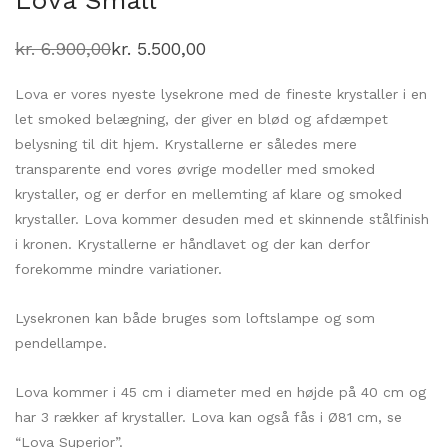
Lova Small
kr.
6.900,00
kr.
5.500,00
Den
Den
oprindelige
aktuelle
pris
pris
Lova er vores nyeste lysekrone med de fineste krystaller i en
var:
er:
kr. 6.900,00.
kr. 5.500,00.
let smoked belægning, der giver en blød og afdæmpet
belysning til dit hjem. Krystallerne er således mere
transparente end vores øvrige modeller med smoked
krystaller, og er derfor en mellemting af klare og smoked
krystaller. Lova kommer desuden med et skinnende stålfinish
i kronen. Krystallerne er håndlavet og der kan derfor
forekomme mindre variationer.
Lysekronen kan både bruges som loftslampe og som
pendellampe.
Lova kommer i 45 cm i diameter med en højde på 40 cm og
har 3 rækker af krystaller. Lova kan også fås i Ø81 cm, se
“Lova Superior”.