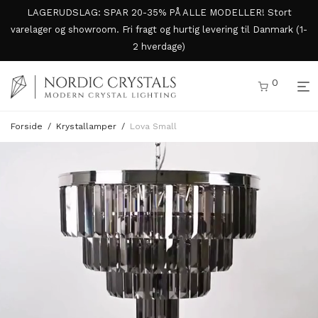
LAGERUDSLAG: SPAR 20-35% PÅ ALLE MODELLER! Stort
varelager og showroom. Fri fragt og hurtig levering til Danmark (1-
2 hverdage)
0
Forside
/
Krystallamper
/
Lova Small