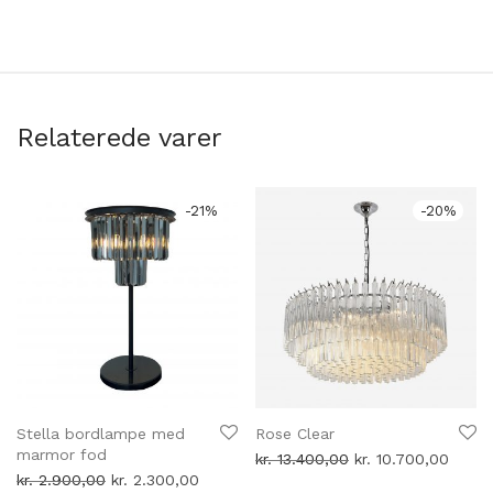
Relaterede varer
-
21
%
-
20
%
Stella bordlampe med
Rose Clear
marmor fod
Den
Den
kr.
13.400,00
kr.
10.700,00
oprindelige
aktuel
Den
Den
kr.
2.900,00
kr.
2.300,00
pris
pris