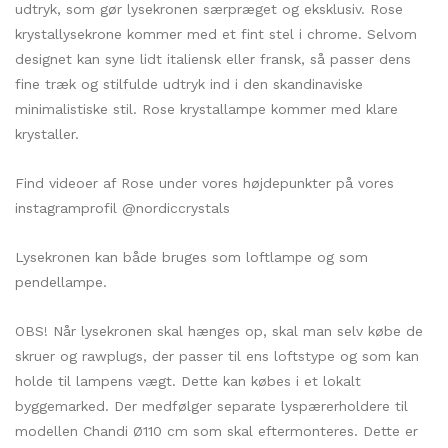
kr. 13.400,00.
kr. 10.700,00.
udtryk, som gør lysekronen særpræget og eksklusiv. Rose
krystallysekrone kommer med et fint stel i chrome. Selvom
designet kan syne lidt italiensk eller fransk, så passer dens
fine træk og stilfulde udtryk ind i den skandinaviske
minimalistiske stil. Rose krystallampe kommer med klare
krystaller.
Find videoer af Rose under vores højdepunkter på vores
instagramprofil @nordiccrystals
Lysekronen kan både bruges som loftlampe og som
pendellampe.
OBS! Når lysekronen skal hænges op, skal man selv købe de
skruer og rawplugs, der passer til ens loftstype og som kan
holde til lampens vægt. Dette kan købes i et lokalt
byggemarked. Der medfølger separate lyspærerholdere til
modellen Chandi Ø110 cm som skal eftermonteres. Dette er