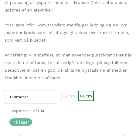
til placering af lyspærer nederst i kronen. Dette anbefaler vi
udføres af en elektriker.
Yderligere info: Som standard medfølger ledning og 100 cm
justerbar kæde samt et aftageligt velour overtræk til kæden,
som vist på billedet.
Anbefaling: Vi anbefaler, at man anvender plastikhandsker når
krystallerne påføres, for at undgå fedtfingre på krystallerne.
Derudover er det en god idé at tørre krystallerne af med en
fiberklud, inden de påføres.
60cm
80cm
Diameter
Lyspærer: 12*E14
På lager