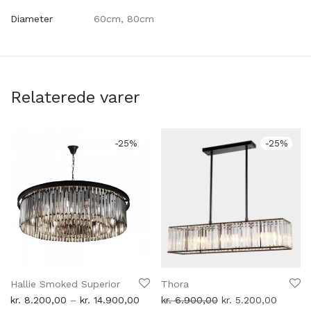
Diameter
60cm, 80cm
Relaterede varer
-
25
%
-
25
%
Hallie Smoked Superior
Thora
Prisinterval:
Den
Den
kr.
8.200,00
–
kr.
14.900,00
kr.
6.900,00
kr.
5.200,00
kr. 8.200,00
oprindelige
aktuell