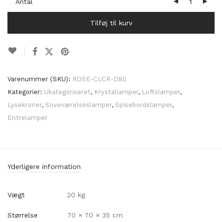
Antal
Tilføj til kurv
Varenummer (SKU):
ROSE-CLCR-D80
Kategorier:
Ukategoriseret
,
Krystallamper
,
Loftslamper
,
Lysekroner
,
Soveværelseslamper
,
Spisebordslamper
,
Entrelamper
Yderligere information
Vægt
20 kg
Størrelse
70 × 70 × 35 cm