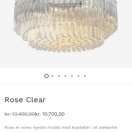
Rose Clear
kr.
13.400,00
kr.
10.700,00
Den
Den
oprindelige
aktuelle
pris
pris
Rose er vores nyeste model med krystaller i et trekantet
var:
er: