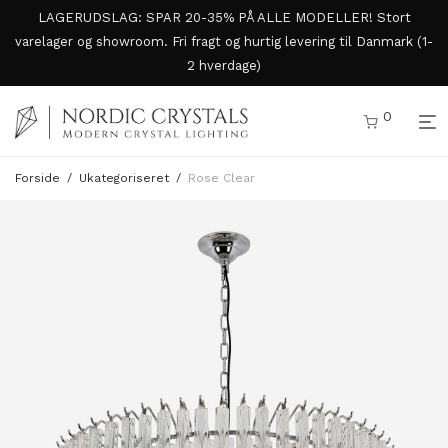
LAGERUDSLAG: SPAR 20-35% PÅ ALLE MODELLER! Stort
varelager og showroom. Fri fragt og hurtig levering til Danmark (1-
2 hverdage)
0
Forside
/
Ukategoriseret
/
Rose Clear