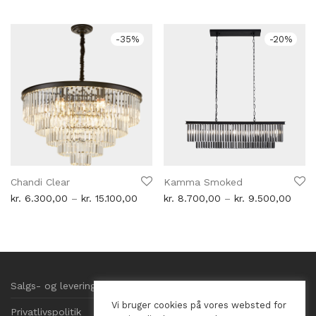
til
pris
pris
kr. 14.900,00
var:
er:
kr. 6.900,00.
kr. 5.2
-
35
%
-
20
%
Chandi Clear
Kamma Smoked
Prisinterval:
Prisin
kr.
6.300,00
–
kr.
15.100,00
kr.
8.700,00
–
kr.
9.500,00
kr. 6.300,00
kr. 8
til
til
kr. 15.100,00
kr. 9
Salgs- og leveringsbetingelser
Vi bruger cookies på vores websted for
Privatlivspolitik